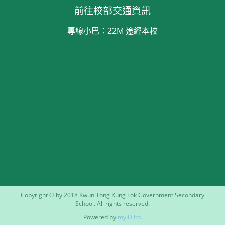
前往校部交通資訊
專線小巴：22M 途經本校
Copyright © by 2018 Kwun Tong Kung Lok Government Secondary
School. All rights reserved.
Powered by
myID Itd.