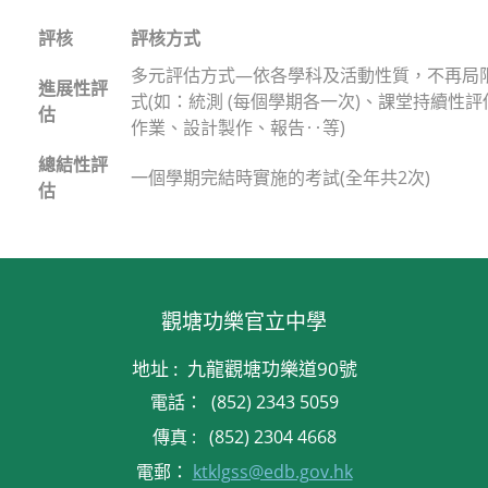
評核
評核方式
多元評估方式—依各學科及活動性質，不再局
進展性評
式(如：統測 (每個學期各一次)、課堂持續性
估
作業、設計製作、報告‥等)
總結性評
一個學期完結時實施的考試(全年共2次)
估
觀塘功樂官立中學
地址 : 九龍觀塘功樂道90號
電話： (852) 2343 5059
傳真 : (852) 2304 4668
電郵：
ktklgss@edb.gov.hk